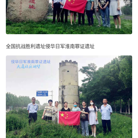
全国抗战胜利遗址
侵华日军淮南罪证遗址