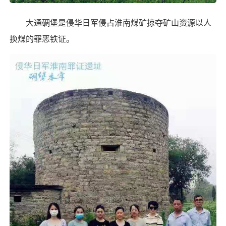
大通碉堡是侵华日军侵占淮南煤矿掠夺矿山资源以人
换煤的罪恶铁证。